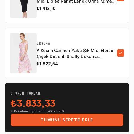
Midi Elbise Rahat Esnek Örme Kumaş
Şık Görünüm Konforlu Kesim
₺1.412,10
ERSEFA
A Kesim Carmen Yaka Şık Midi Elbise
Çiçek Desenli Shally Dokuma
Mükemmel Uyum Uzun Ömürlü
₺1.822,54
3
ÜRÜN TOPLAM
₺3.833,33
%15 indirim uygulandı (-
₺676,47
)
TÜMÜNÜ SEPETE EKLE