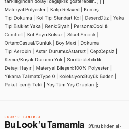
farklılığından dolayı değişiklik gösterebilir.. ; | |
Materyal:Polyester | Kalıp:Relaxed | Kumaş
Tipi:Dokuma | Kol Tipi:Standart Kol | Desen:Düz | Yaka
Tipi:Bisiklet Yaka | Renk:Siyah | Persona:Cool &
Comfort | Kol Boyu:Kolsuz | Siluet:Smock |
Ortam:Casual/Günlük | Boy:Maxi | Dokuma
Tipi:Aerobin | Astar Durumu:Astarsız | Cep:Cepsiz |
Kemer/Kuşak Durumu:Yok | Sürdürülebilirlik
Detayı:Hayır | Materyal Bileşeni:100% Polyester |
Yıkama Talimatı:Type 0 | Koleksiyon:Büyük Beden |
Paket İçeriği:Tekli | Yaş:Tüm Yaş Grupları |;
LOOK’U TAMAMLA
Bu Look’u Tamamla
3’ünü birden al ·