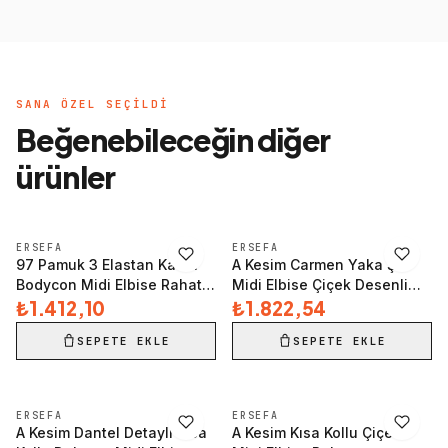
SANA ÖZEL SEÇILDI
Beğenebileceğin diğer
ürünler
HIZLI İNCELE
HIZLI İNCELE
ERSEFA
ERSEFA
97 Pamuk 3 Elastan Kadın
A Kesim Carmen Yaka Şık
Bodycon Midi Elbise Rahat
Midi Elbise Çiçek Desenli
Esnek Örme Kumaş Şık
₺1.412,10
Shally Dokuma Mükemmel
₺1.822,54
Görünüm Konforlu Kesim
Uyum Uzun Ömürlü
SEPETE EKLE
SEPETE EKLE
HIZLI İNCELE
HIZLI İNCELE
ERSEFA
ERSEFA
A Kesim Dantel Detaylı Kısa
A Kesim Kısa Kollu Çiçekli