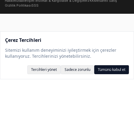
Hakkımızda
İletişim
Teslimat & Kargo
İade & Değişim
KVKK
Mesafeli Satış
Gizlilik Politikası
SSS
Çerez Tercihleri
Sitemizi kullanım deneyiminizi iyileştirmek için çerezler
kullanıyoruz. Tercihlerinizi yönetebilirsiniz.
Tercihleri yönet
Sadece zorunlu
Tümünü kabul et
Değerlendirmeler
Değerlendirme Yaz
Bu ürün için henüz değerlendirme yok. İlk yorumu siz yazın.