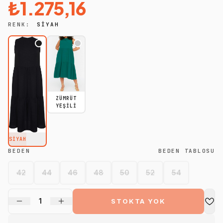
₺1.275,16
RENK:
SIYAH
ZÜMRÜT
YEŞILI
SIYAH
BEDEN
BEDEN TABLOSU
42
44
46
48
50
52
54
1
STOKTA YOK