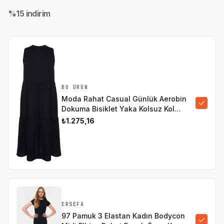
%15 indirim
BU ÜRÜN
Moda Rahat Casual Günlük Aerobin
Dokuma Bisiklet Yaka Kolsuz Kol
Smock Maxi Boy Büyük Beden Elbise
₺1.275,16
ERSEFA
97 Pamuk 3 Elastan Kadın Bodycon