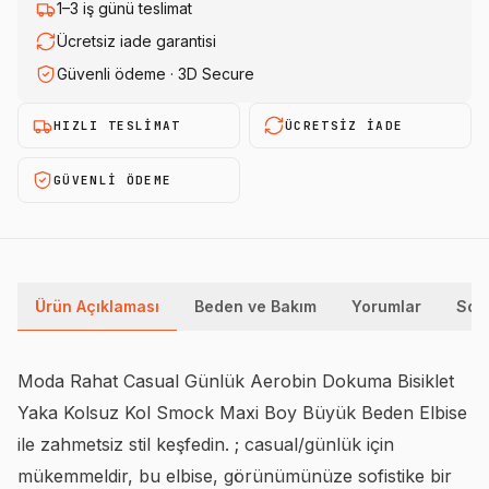
1–3 iş günü teslimat
Ücretsiz iade garantisi
Güvenli ödeme · 3D Secure
HIZLI TESLIMAT
ÜCRETSIZ IADE
GÜVENLI ÖDEME
Ürün Açıklaması
Beden ve Bakım
Yorumlar
Sor
Moda Rahat Casual Günlük Aerobin Dokuma Bisiklet
Yaka Kolsuz Kol Smock Maxi Boy Büyük Beden Elbise
ile zahmetsiz stil keşfedin. ; casual/günlük için
mükemmeldir, bu elbise, görünümünüze sofistike bir