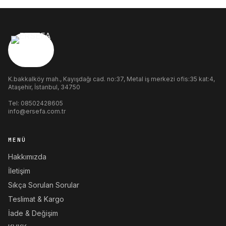
K.bakkalköy mah., Kayışdağı cad. no:37, Metal iş merkezi ofis:35 kat:4,
Ataşehir, İstanbul, 34750
Tel:
08502428605
info@ersefa.com.tr
MENÜ
Hakkımızda
İletişim
Sıkça Sorulan Sorular
Teslimat & Kargo
İade & Değişim