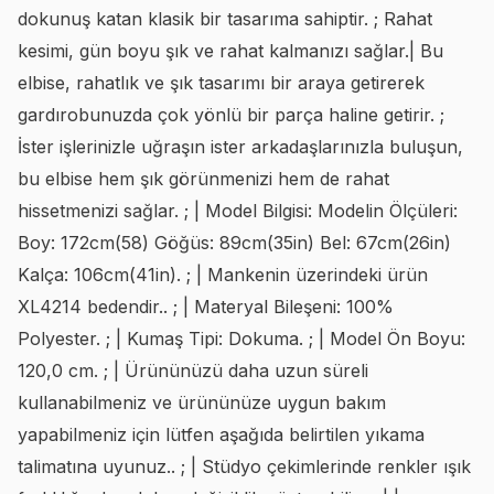
dokunuş katan klasik bir tasarıma sahiptir. ; Rahat
kesimi, gün boyu şık ve rahat kalmanızı sağlar.| Bu
elbise, rahatlık ve şık tasarımı bir araya getirerek
gardırobunuzda çok yönlü bir parça haline getirir. ;
İster işlerinizle uğraşın ister arkadaşlarınızla buluşun,
bu elbise hem şık görünmenizi hem de rahat
hissetmenizi sağlar. ; | Model Bilgisi: Modelin Ölçüleri:
Boy: 172cm(58) Göğüs: 89cm(35in) Bel: 67cm(26in)
Kalça: 106cm(41in). ; | Mankenin üzerindeki ürün
XL4214 bedendir.. ; | Materyal Bileşeni: 100%
Polyester. ; | Kumaş Tipi: Dokuma. ; | Model Ön Boyu:
120,0 cm. ; | Ürününüzü daha uzun süreli
kullanabilmeniz ve ürününüze uygun bakım
yapabilmeniz için lütfen aşağıda belirtilen yıkama
talimatına uyunuz.. ; | Stüdyo çekimlerinde renkler ışık