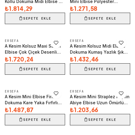
Kollu Dokuma Midi Elbise 95
Mini Elbise Polyester
Polyester 5 Elastan Özenle
₺1.814,29
Dokuma Yazlık Zarifane
₺1.271,58
Seçilmiş
Tasarım Zarifane Tasarım
SEPETE EKLE
SEPETE EKLE
HIZLI İNCELE
HIZLI İNCELE
ERSEFA
ERSEFA
A Kesim Kolsuz Maxi Saten
A Kesim Kolsuz Midi Elbise
Elbise Çok Çiçek Desenli
Dokuma Kumaş Yazlık Şık
Yazlık ve Şık Premium Kalite
₺1.720,24
Modern Stil Görünüm
₺1.432,46
SEPETE EKLE
SEPETE EKLE
HIZLI İNCELE
HIZLI İNCELE
ERSEFA
ERSEFA
A Kesim Mini Elbise Finike
A Kesim Mini Straplez Poplin
Dokuma Kare Yaka Fırfırlı
Abiye Elbise Uzun Ömürlü
Detaylar Mükemmel Uyum
₺1.487,87
Profesyonel Görünüm
₺1.203,66
Özenle Seçilmiş
Seçkin Malzeme
SEPETE EKLE
SEPETE EKLE