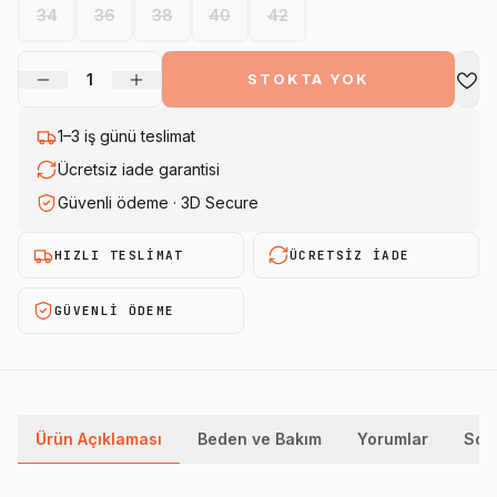
34
36
38
40
42
1
STOKTA YOK
1–3 iş günü teslimat
Ücretsiz iade garantisi
Güvenli ödeme · 3D Secure
HIZLI TESLIMAT
ÜCRETSIZ IADE
GÜVENLI ÖDEME
Ürün Açıklaması
Beden ve Bakım
Yorumlar
Sor