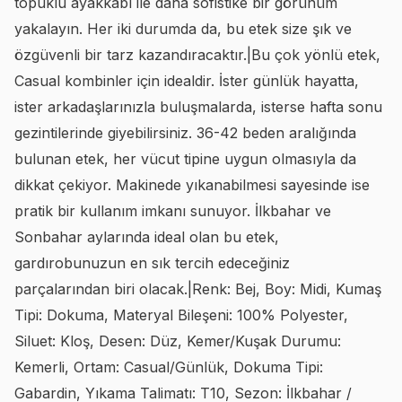
topuklu ayakkabı ile daha sofistike bir görünüm
yakalayın. Her iki durumda da, bu etek size şık ve
özgüvenli bir tarz kazandıracaktır.|Bu çok yönlü etek,
Casual kombinler için idealdir. İster günlük hayatta,
ister arkadaşlarınızla buluşmalarda, isterse hafta sonu
gezintilerinde giyebilirsiniz. 36-42 beden aralığında
bulunan etek, her vücut tipine uygun olmasıyla da
dikkat çekiyor. Makinede yıkanabilmesi sayesinde ise
pratik bir kullanım imkanı sunuyor. İlkbahar ve
Sonbahar aylarında ideal olan bu etek,
gardırobunuzun en sık tercih edeceğiniz
parçalarından biri olacak.|Renk: Bej, Boy: Midi, Kumaş
Tipi: Dokuma, Materyal Bileşeni: 100% Polyester,
Siluet: Kloş, Desen: Düz, Kemer/Kuşak Durumu:
Kemerli, Ortam: Casual/Günlük, Dokuma Tipi:
Gabardin, Yıkama Talimatı: T10, Sezon: İlkbahar /